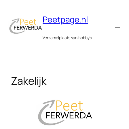
Ga
naar
Peetpage.nl
de
inhoud
Verzamelplaats van hobby's
Zakelijk